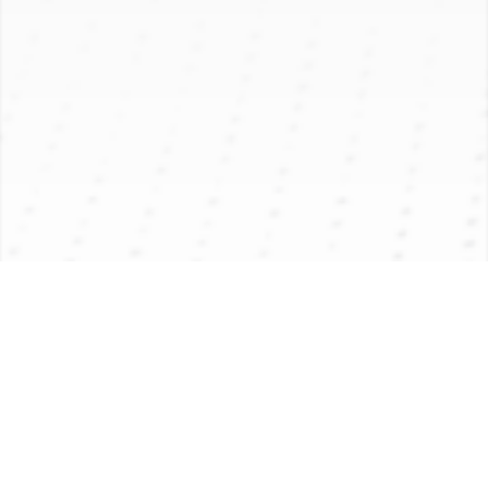
产品介绍
应用领域
产品参数
产品介绍
该直流漏电流传感器主要用于线路检测、讯号系统、漏电监
测系统、电流差值测量，测量时-次、次级之间是绝缘的。